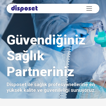
Güvendiğiniz
Sağlık
Partneriniz
Disposet ile sağlık profesyonellerine en
yüksek kalite ve güvenilirliği sunuyoruz.