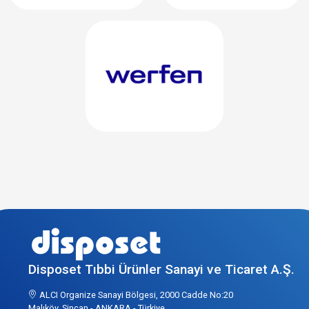
Disposet Tıbbi Ürünler Sanayi ve Ticaret A.Ş.
ALCI Organize Sanayi Bölgesi, 2000 Cadde No:20
Malıköy, Sincan - ANKARA - Türkiye