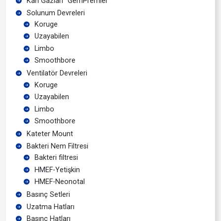
Kan Gazları “GemPremier”
Solunum Devreleri
Koruge
Uzayabilen
Limbo
Smoothbore
Ventilatör Devreleri
Koruge
Uzayabilen
Limbo
Smoothbore
Kateter Mount
Bakteri Nem Filtresi
Bakteri filtresi
HMEF-Yetişkin
HMEF-Neonotal
Basınç Setleri
Uzatma Hatları
Basınç Hatları